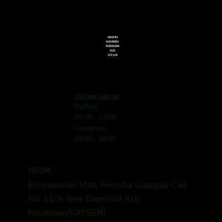
ANASAYFA
HAKKIMIZDA
REZERVASYON
BLOG
İLETİŞİM
ÇALIŞMA SAATLERİ
Haftaiçi
09:00 - 18:00
Cumartesi
09:00 - 18:00
İLETİŞİM
Erciyesevler Mah. Ferruha Güpgüp Cad.
No: 11/A İpek Diamond Altı
Kocasinan/KAYSERİ