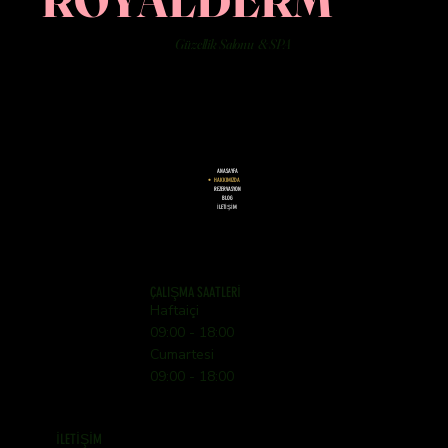
Güzellik Salonu & SPA
ANASAYFA
HAKKIMIZDA
REZERVASYON
BLOG
İLETİŞİM
ÇALIŞMA SAATLERİ
Haftaiçi
09:00 - 18:00
Cumartesi
09:00 - 18:00
İLETİŞİM